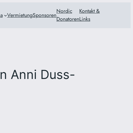
Nordic
Kontakt &
ia
Vermietung
Sponsoren
Donatoren
Links
on Anni Duss-